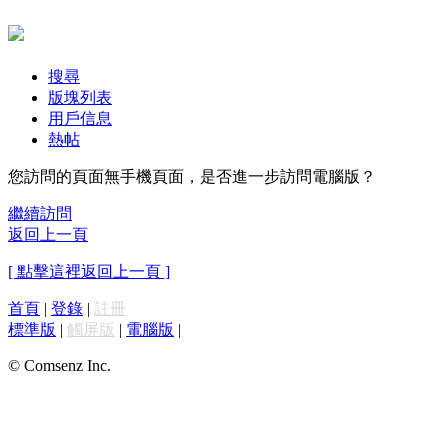
搜尋
版塊列表
用戶信息
熱帖
您訪問的頁面無手機頁面，是否進一步訪問電腦版？
繼續訪問
返回上一頁
[ 點擊這裡返回上一頁 ]
首頁
|
登錄
|
註冊
標準版
|
觸屏版
|
電腦版
|
© Comsenz Inc.