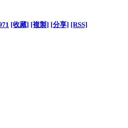
971
[收藏]
[複製]
[分享]
[RSS]