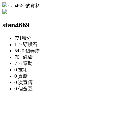
stan4669的資料
stan4669
771
積分
119 顆
鑽石
5420 個
碎鑽
764
經驗
716
幫助
0
技術
0
貢獻
0 次
宣傳
0 個
金豆