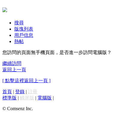
搜尋
版塊列表
用戶信息
熱帖
您訪問的頁面無手機頁面，是否進一步訪問電腦版？
繼續訪問
返回上一頁
[ 點擊這裡返回上一頁 ]
首頁
|
登錄
|
註冊
標準版
|
觸屏版
|
電腦版
|
© Comsenz Inc.