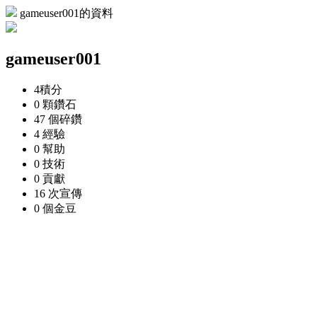
gameuser001的資料
gameuser001
4
積分
0 顆
鑽石
47 個
碎鑽
4
經驗
0
幫助
0
技術
0
貢獻
16 次
宣傳
0 個
金豆