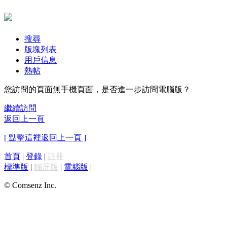
搜尋
版塊列表
用戶信息
熱帖
您訪問的頁面無手機頁面，是否進一步訪問電腦版？
繼續訪問
返回上一頁
[ 點擊這裡返回上一頁 ]
首頁
|
登錄
|
註冊
標準版
|
觸屏版
|
電腦版
|
© Comsenz Inc.