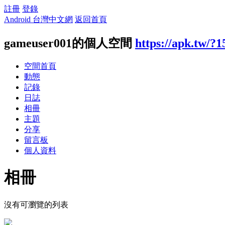
註冊
登錄
Android 台灣中文網
返回首頁
gameuser001的個人空間
https://apk.tw/?
空間首頁
動態
記錄
日誌
相冊
主題
分享
留言板
個人資料
相冊
沒有可瀏覽的列表