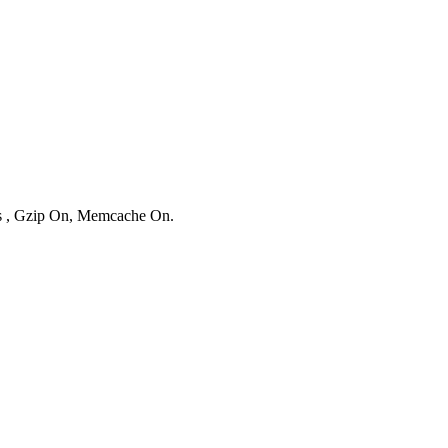
es , Gzip On, Memcache On.