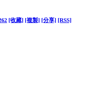
262
[收藏]
[複製]
[分享]
[RSS]