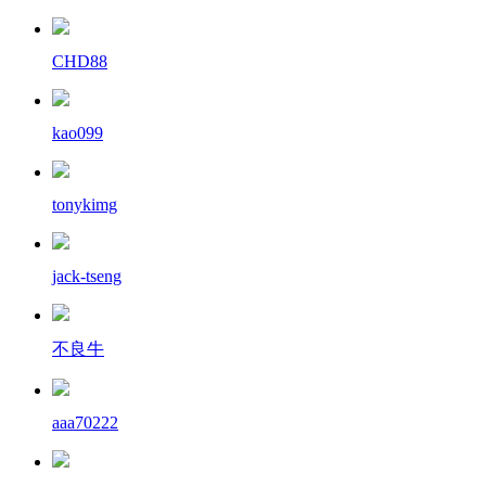
CHD88
kao099
tonykimg
jack-tseng
不良牛
aaa70222