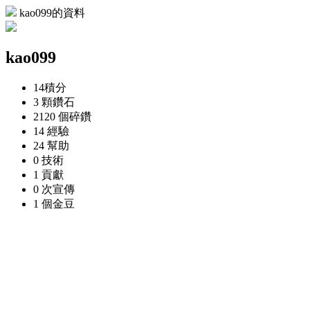
kao099的資料
kao099
14
積分
3 顆
鑽石
2120 個
碎鑽
14
經驗
24
幫助
0
技術
1
貢獻
0 次
宣傳
1 個
金豆