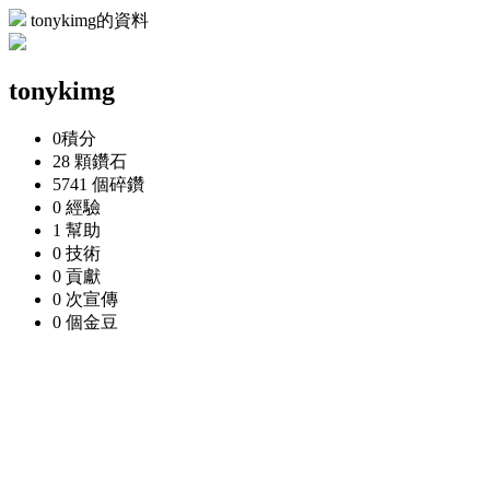
tonykimg的資料
tonykimg
0
積分
28 顆
鑽石
5741 個
碎鑽
0
經驗
1
幫助
0
技術
0
貢獻
0 次
宣傳
0 個
金豆