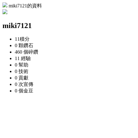
miki7121的資料
miki7121
11
積分
0 顆
鑽石
460 個
碎鑽
11
經驗
0
幫助
0
技術
0
貢獻
0 次
宣傳
0 個
金豆