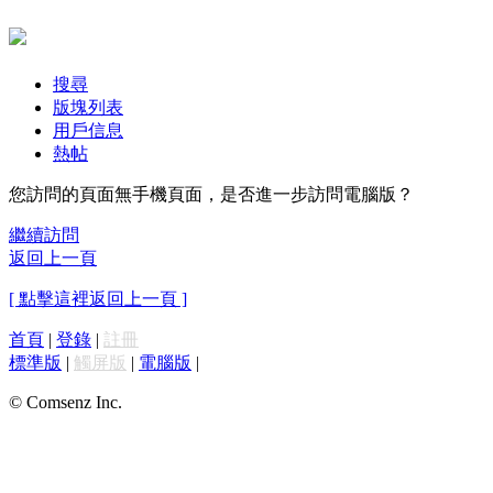
搜尋
版塊列表
用戶信息
熱帖
您訪問的頁面無手機頁面，是否進一步訪問電腦版？
繼續訪問
返回上一頁
[ 點擊這裡返回上一頁 ]
首頁
|
登錄
|
註冊
標準版
|
觸屏版
|
電腦版
|
© Comsenz Inc.