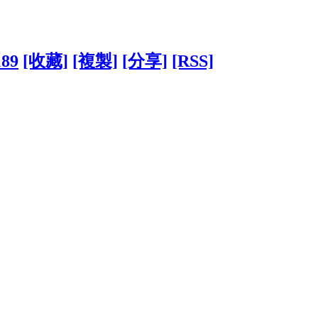
189
[收藏]
[複製]
[分享]
[RSS]