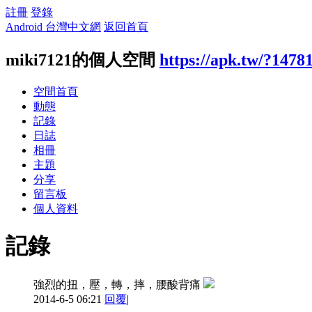
註冊
登錄
Android 台灣中文網
返回首頁
miki7121的個人空間
https://apk.tw/?1478
空間首頁
動態
記錄
日誌
相冊
主題
分享
留言板
個人資料
記錄
強烈的扭，壓，轉，摔，腰酸背痛
2014-6-5 06:21
回覆
|