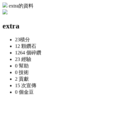
extra的資料
extra
23
積分
12 顆
鑽石
1264 個
碎鑽
23
經驗
0
幫助
0
技術
2
貢獻
15 次
宣傳
0 個
金豆