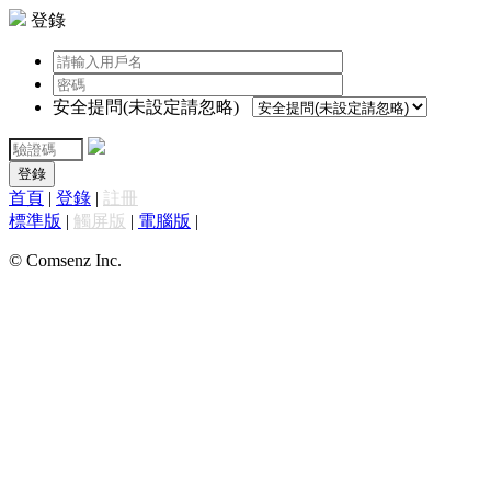
登錄
安全提問(未設定請忽略)
登錄
首頁
|
登錄
|
註冊
標準版
|
觸屏版
|
電腦版
|
© Comsenz Inc.