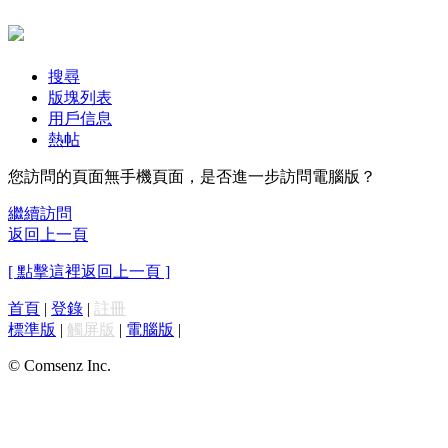
搜尋
版塊列表
用戶信息
熱帖
您訪問的頁面無手機頁面，是否進一步訪問電腦版？
繼續訪問
返回上一頁
[ 點擊這裡返回上一頁 ]
首頁
|
登錄
|
註冊
標準版
|
觸屏版
|
電腦版
|
© Comsenz Inc.