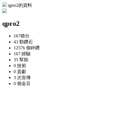
qpro2的資料
qpro2
167
積分
43 顆
鑽石
12576 個
碎鑽
167
經驗
35
幫助
0
技術
0
貢獻
3 次
宣傳
0 個
金豆