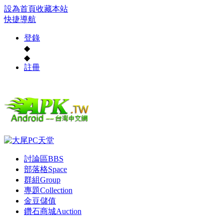
設為首頁
收藏本站
快捷導航
登錄
◆
◆
註冊
討論區
BBS
部落格
Space
群組
Group
專題
Collection
金豆儲值
鑽石商城
Auction