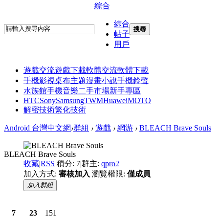
綜合
綜合
搜尋
帖子
用戶
遊戲交流
遊戲下載
軟體交流
軟體下載
手機影視
桌布主題
漫畫小說
手機鈴聲
水族館
手機音樂
二手市場
新手專區
HTC
Sony
Samsung
TWM
Huawei
MOTO
解密技術
繁化技術
Android 台灣中文網
›
群組
›
遊戲
›
網游
›
BLEACH Brave Souls
BLEACH Brave Souls
收藏
|
RSS
積分: 7
|
群主:
qpro2
加入方式:
審核加入
瀏覽權限:
僅成員
加入群組
7
23
151