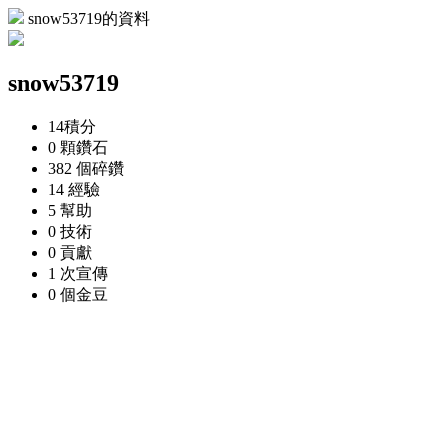
snow53719的資料
snow53719
14
積分
0 顆
鑽石
382 個
碎鑽
14
經驗
5
幫助
0
技術
0
貢獻
1 次
宣傳
0 個
金豆