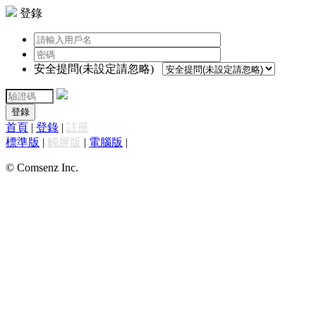
登錄
安全提問(未設定請忽略)
登錄
首頁
|
登錄
|
註冊
標準版
|
觸屏版
|
電腦版
|
© Comsenz Inc.