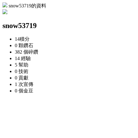
snow53719的資料
snow53719
14
積分
0 顆
鑽石
382 個
碎鑽
14
經驗
5
幫助
0
技術
0
貢獻
1 次
宣傳
0 個
金豆