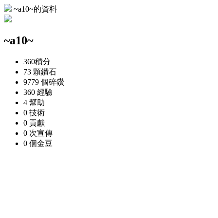
~a10~的資料
~a10~
360
積分
73 顆
鑽石
9779 個
碎鑽
360
經驗
4
幫助
0
技術
0
貢獻
0 次
宣傳
0 個
金豆