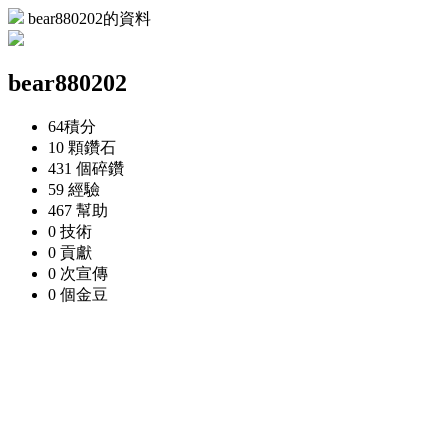
bear880202的資料
bear880202
64
積分
10 顆
鑽石
431 個
碎鑽
59
經驗
467
幫助
0
技術
0
貢獻
0 次
宣傳
0 個
金豆