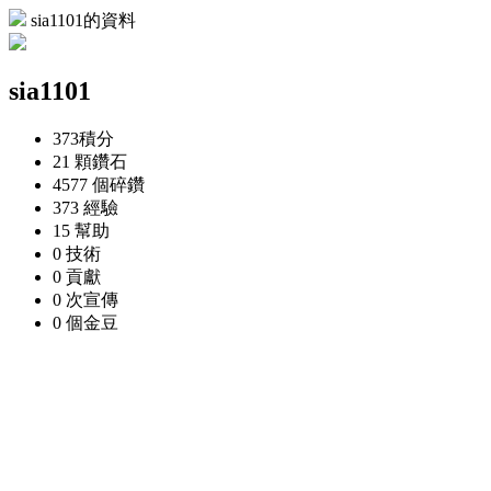
sia1101的資料
sia1101
373
積分
21 顆
鑽石
4577 個
碎鑽
373
經驗
15
幫助
0
技術
0
貢獻
0 次
宣傳
0 個
金豆