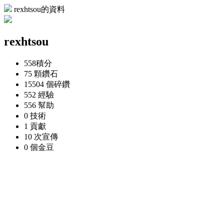
rexhtsou的資料
rexhtsou
558
積分
75 顆
鑽石
15504 個
碎鑽
552
經驗
556
幫助
0
技術
1
貢獻
10 次
宣傳
0 個
金豆