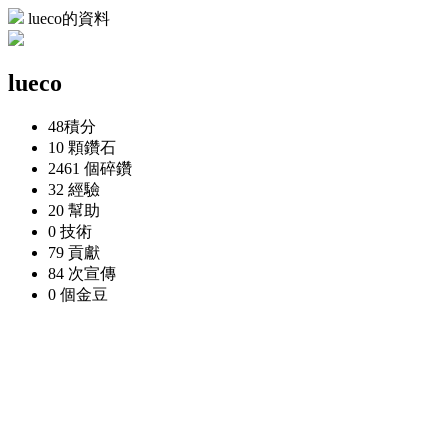
lueco的資料
lueco
48
積分
10 顆
鑽石
2461 個
碎鑽
32
經驗
20
幫助
0
技術
79
貢獻
84 次
宣傳
0 個
金豆