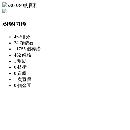
s999789的資料
s999789
462
積分
24 顆
鑽石
11765 個
碎鑽
462
經驗
1
幫助
0
技術
0
貢獻
1 次
宣傳
0 個
金豆