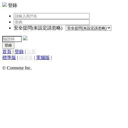
登錄
安全提問(未設定請忽略)
登錄
首頁
|
登錄
|
註冊
標準版
|
觸屏版
|
電腦版
|
© Comsenz Inc.