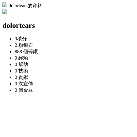
dolortears的資料
dolortears
9
積分
2 顆
鑽石
888 個
碎鑽
9
經驗
0
幫助
0
技術
0
貢獻
0 次
宣傳
0 個
金豆