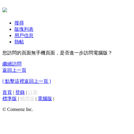
搜尋
版塊列表
用戶信息
熱帖
您訪問的頁面無手機頁面，是否進一步訪問電腦版？
繼續訪問
返回上一頁
[ 點擊這裡返回上一頁 ]
首頁
|
登錄
|
註冊
標準版
|
觸屏版
|
電腦版
|
© Comsenz Inc.