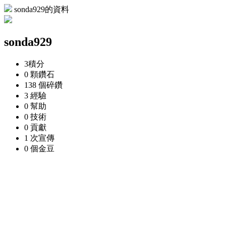
sonda929的資料
sonda929
3
積分
0 顆
鑽石
138 個
碎鑽
3
經驗
0
幫助
0
技術
0
貢獻
1 次
宣傳
0 個
金豆