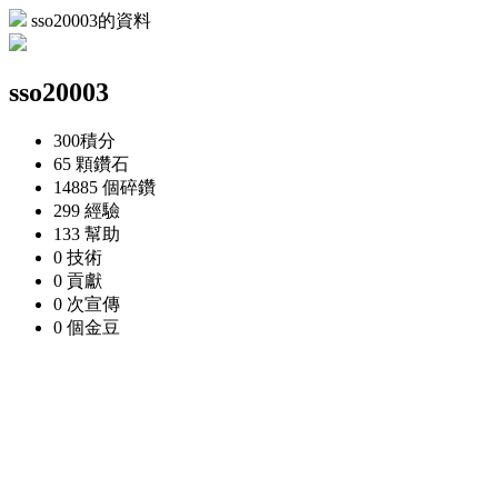
sso20003的資料
sso20003
300
積分
65 顆
鑽石
14885 個
碎鑽
299
經驗
133
幫助
0
技術
0
貢獻
0 次
宣傳
0 個
金豆