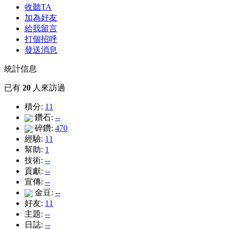
收聽TA
加為好友
給我留言
打個招呼
發送消息
統計信息
已有
20
人來訪過
積分:
11
鑽石:
--
碎鑽:
470
經驗:
11
幫助:
1
技術:
--
貢獻:
--
宣傳:
--
金豆:
--
好友:
11
主題:
--
日誌:
--