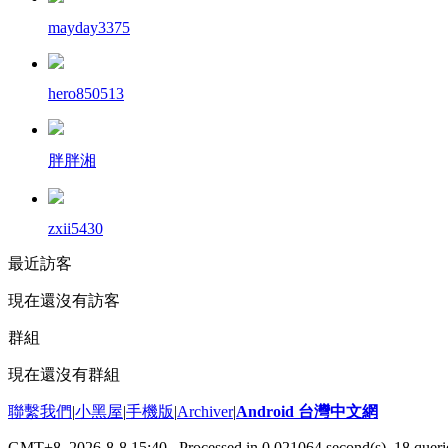
mayday3375
hero850513
胖胖湘
zxii5430
最近訪客
現在還沒有訪客
群組
現在還沒有群組
聯繫我們
|
小黑屋
|
手機版
|
Archiver
|
Android 台灣中文網
GMT+8, 2026-8-8 15:40
, Processed in 0.021064 second(s), 18 que