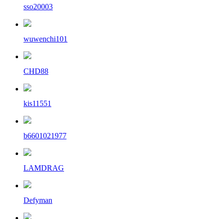
sso20003
wuwenchi101
CHD88
kis11551
b6601021977
LAMDRAG
Defyman