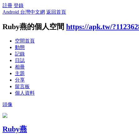
註冊
登錄
Android 台灣中文網
返回首頁
Ruby燕的個人空間
https://apk.tw/?112362
空間首頁
動態
記錄
日誌
相冊
主題
分享
留言板
個人資料
頭像
Ruby燕