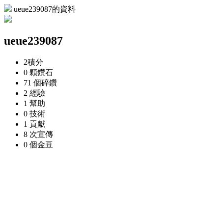
ueue239087的資料
ueue239087
2
積分
0 顆
鑽石
71 個
碎鑽
2
經驗
1
幫助
0
技術
1
貢獻
8 次
宣傳
0 個
金豆