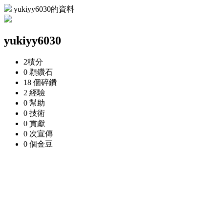
yukiyy6030的資料
yukiyy6030
2
積分
0 顆
鑽石
18 個
碎鑽
2
經驗
0
幫助
0
技術
0
貢獻
0 次
宣傳
0 個
金豆