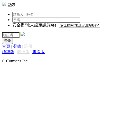
登錄
安全提問(未設定請忽略)
登錄
首頁
|
登錄
|
註冊
標準版
|
觸屏版
|
電腦版
|
© Comsenz Inc.