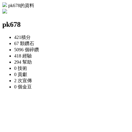
pk678的資料
pk678
421
積分
67 顆
鑽石
5096 個
碎鑽
418
經驗
294
幫助
0
技術
0
貢獻
2 次
宣傳
0 個
金豆