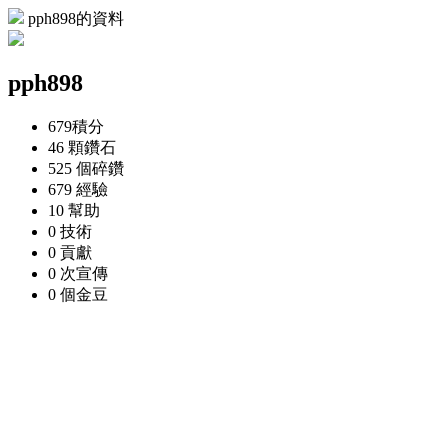
pph898的資料
pph898
679
積分
46 顆
鑽石
525 個
碎鑽
679
經驗
10
幫助
0
技術
0
貢獻
0 次
宣傳
0 個
金豆