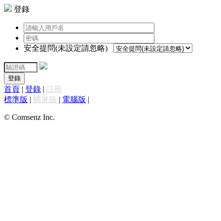
登錄
安全提問(未設定請忽略)
登錄
首頁
|
登錄
|
註冊
標準版
|
觸屏版
|
電腦版
|
© Comsenz Inc.