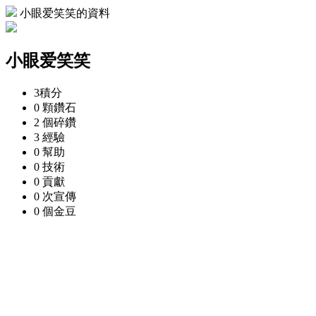
小眼爱笑笑的資料
小眼爱笑笑
3
積分
0 顆
鑽石
2 個
碎鑽
3
經驗
0
幫助
0
技術
0
貢獻
0 次
宣傳
0 個
金豆