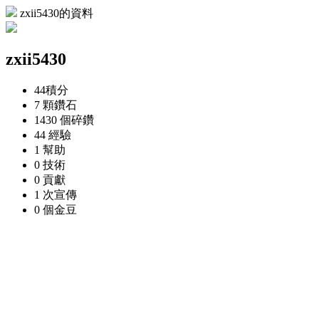
zxii5430的資料
zxii5430
44
積分
7 顆
鑽石
1430 個
碎鑽
44
經驗
1
幫助
0
技術
0
貢獻
1 次
宣傳
0 個
金豆