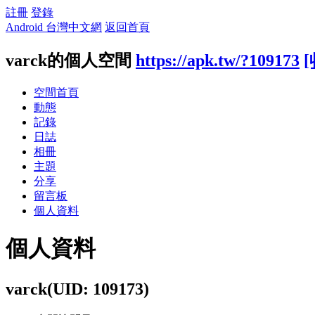
註冊
登錄
Android 台灣中文網
返回首頁
varck的個人空間
https://apk.tw/?109173
[
空間首頁
動態
記錄
日誌
相冊
主題
分享
留言板
個人資料
個人資料
varck
(UID: 109173)