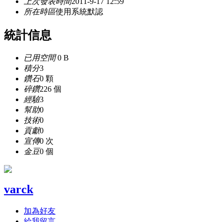
上次發表時間
2011-9-17 12:59
所在時區
使用系統默認
統計信息
已用空間
0 B
積分
3
鑽石
0 顆
碎鑽
226 個
經驗
3
幫助
0
技術
0
貢獻
0
宣傳
0 次
金豆
0 個
varck
加為好友
給我留言