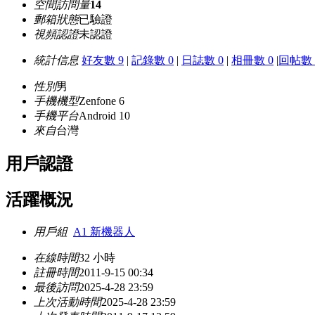
空間訪問量
14
郵箱狀態
已驗證
視頻認證
未認證
統計信息
好友數 9
|
記錄數 0
|
日誌數 0
|
相冊數 0
|
回帖數 
性別
男
手機機型
Zenfone 6
手機平台
Android 10
來自
台灣
用戶認證
活躍概況
用戶組
A1 新機器人
在線時間
32 小時
註冊時間
2011-9-15 00:34
最後訪問
2025-4-28 23:59
上次活動時間
2025-4-28 23:59