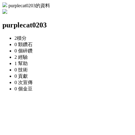
purplecat0203的資料
purplecat0203
2
積分
0 顆
鑽石
0 個
碎鑽
2
經驗
1
幫助
0
技術
0
貢獻
0 次
宣傳
0 個
金豆