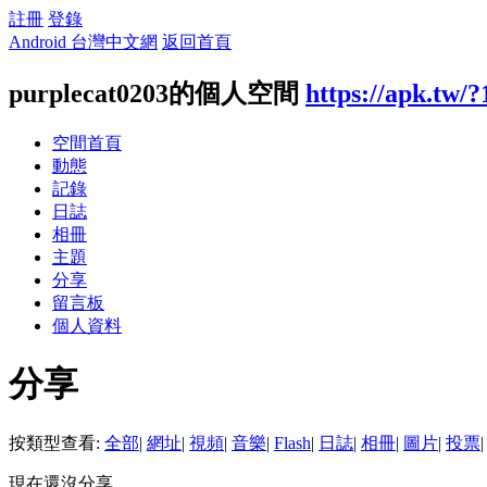
註冊
登錄
Android 台灣中文網
返回首頁
purplecat0203的個人空間
https://apk.tw/
空間首頁
動態
記錄
日誌
相冊
主題
分享
留言板
個人資料
分享
按類型查看:
全部
|
網址
|
視頻
|
音樂
|
Flash
|
日誌
|
相冊
|
圖片
|
投票
|
現在還沒分享