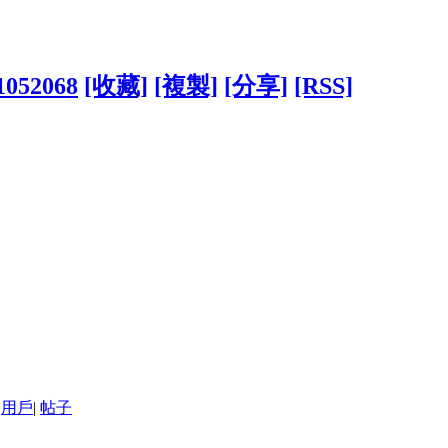
?1052068
[收藏]
[複製]
[分享]
[RSS]
用戶
|
帖子