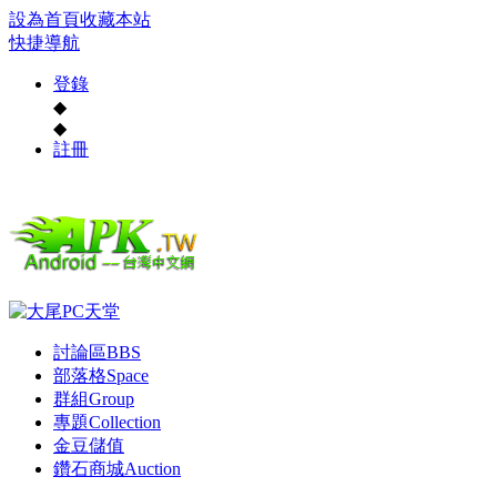
設為首頁
收藏本站
快捷導航
登錄
◆
◆
註冊
討論區
BBS
部落格
Space
群組
Group
專題
Collection
金豆儲值
鑽石商城
Auction