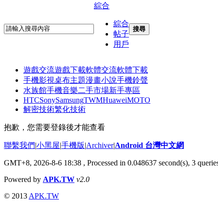
綜合
綜合
搜尋
帖子
用戶
遊戲交流
遊戲下載
軟體交流
軟體下載
手機影視
桌布主題
漫畫小說
手機鈴聲
水族館
手機音樂
二手市場
新手專區
HTC
Sony
Samsung
TWM
Huawei
MOTO
解密技術
繁化技術
抱歉，您需要登錄後才能查看
聯繫我們
|
小黑屋
|
手機版
|
Archiver
|
Android 台灣中文網
GMT+8, 2026-8-6 18:38
, Processed in 0.048637 second(s), 3 quer
Powered by
APK.TW
v2.0
© 2013
APK.TW