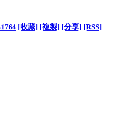
41764
[收藏]
[複製]
[分享]
[RSS]