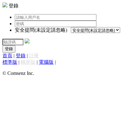
登錄
安全提問(未設定請忽略)
登錄
首頁
|
登錄
|
註冊
標準版
|
觸屏版
|
電腦版
|
© Comsenz Inc.