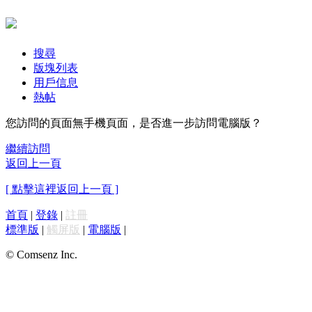
搜尋
版塊列表
用戶信息
熱帖
您訪問的頁面無手機頁面，是否進一步訪問電腦版？
繼續訪問
返回上一頁
[ 點擊這裡返回上一頁 ]
首頁
|
登錄
|
註冊
標準版
|
觸屏版
|
電腦版
|
© Comsenz Inc.