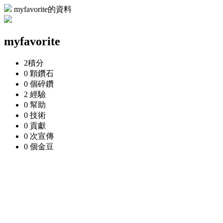
myfavorite的資料
myfavorite
2
積分
0 顆
鑽石
0 個
碎鑽
2
經驗
0
幫助
0
技術
0
貢獻
0 次
宣傳
0 個
金豆