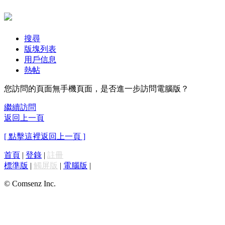
搜尋
版塊列表
用戶信息
熱帖
您訪問的頁面無手機頁面，是否進一步訪問電腦版？
繼續訪問
返回上一頁
[ 點擊這裡返回上一頁 ]
首頁
|
登錄
|
註冊
標準版
|
觸屏版
|
電腦版
|
© Comsenz Inc.